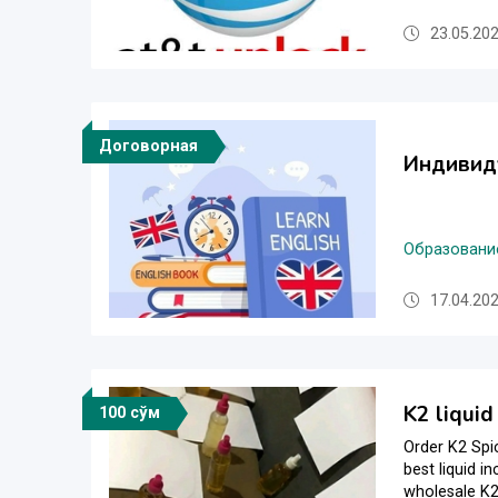
23.05.202
Договорная
Индивиду
Образовани
17.04.202
K2 liquid
100 сўм
Order K2 Spic
best liquid i
wholesale K2 