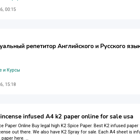
6, 00:15
альный репетитор Английского и Русского язы
е и Курсы
6, 15:18
 incense infused A4 k2 paper online for sale usa
e Paper Online Buy legal high K2 Spice Paper. Best K2 infused paper 
ncense out there. We also have K2 Spray for sale. Each A4 sheet is inf
paper here. ...