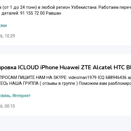
з (от 1 до 24 тонн) в любой регион Узбекистана. Работаем пере
деталей: 91 155 72 00 Равшан
зки
6, 10:29
ровка ICLOUD iPhone Huawei ZTE Alcatel HTC Bl
РОСАМ ПИШИТЕ НАМ НА SKYPE: videoman1979 IСQ 688946436 agent 
Ь НАША ГРУППА ( отзывы в группе ) Поможем вам разблокирова
вязь, Интернет
6, 00:15