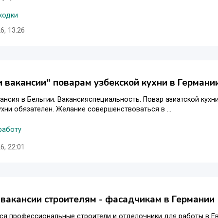
ходки
6, 13:26
и вакансии" поварам узбекской кухни в Германи
ансия в Бельгии. Вакансияспециальность. Повар азиатской кухни
ухни обязателен. Желание совершенствоваться в ...
работу
6, 22:01
 вакансии строителям - фасадчикам в Германии
ся профессиональные строители и отделочники для работы в Е