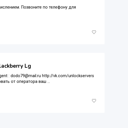
числением. Позвоните по телефону для
ackberry Lg
: dodo79@mail.ru http://vk.com/unlockservers
ть от оператора ваш ...