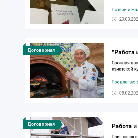
Потери и На
20.03.202
Договорная
"Работа 
Срочная вак
азиатской к
Предлагаю 
08.02.202
Договорная
Работа и
Приглашают