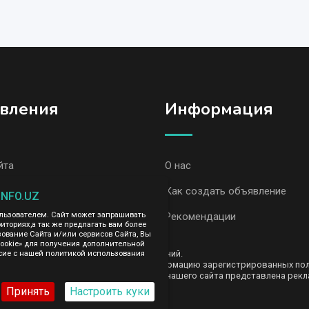
вления
Информация
йта
О нас
вления, Самарканд
Как создать объявление
INFO.UZ
вления AvizInfo
Рекомендации
ользователем. Сайт может запрашивать
иториях,а так же предлагать вам более
вание Сайта и/или сервисов Сайта, Вы
cookie» для получения дополнительной
ть за содержание размещенных объявлений.
сие с нашей политикой использования
е передаем и не продаем личную информацию зарегистрированных польз
AvizInfo.uz. На некоторых страницах нашего сайта представлена рекла
те тут
.
Принять
Настроить куки