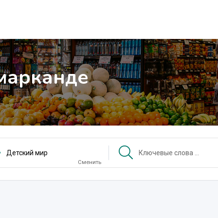
марканде
Детский мир
Сменить