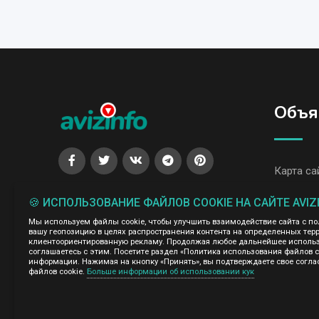
Объя
Карта са
Все объя
🍪 ИСПОЛЬЗОВАНИЕ ФАЙЛОВ COOKIE НА САЙТЕ AVIZ
Все объя
Мы используем файлы cookie, чтобы улучшить взаимодействие сайта с п
вашу геопозицию в целях распространения контента на определенных терр
клиентоориентированную рекламу. Продолжая любое дальнейшее использо
соглашаетесь с этим. Посетите раздел «Политика использования файлов 
Администрация сайта AvizInfo.uz не несет ответственнос
информации. Нажимая на кнопку «Принять», вы подтверждаете свое согла
файлов cookie.
Больше информации об использовании кук
Мы ценим конфиденциальность наших пользователей. Мы н
правила конфиденциальности сайтов на которые ссылается 
нажми
подробней о правилах конфиденциальности Google