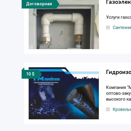
Газоэлек
Договорная
Услуги газо
Сантехни
Гидроиз
10 $
Компания "М
оптово-зак
высокого ка
Кровель