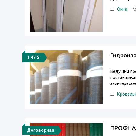
Окна
Гидроиз
1.47 $
Ведущий пр
поставщика
заинтересов
Кровель
ПРОФНАС
Договорная