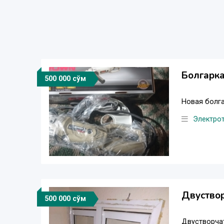
Болгарк
500 000 сўм
Новая болга
Электро
Двуствор
500 000 сўм
Двустворча