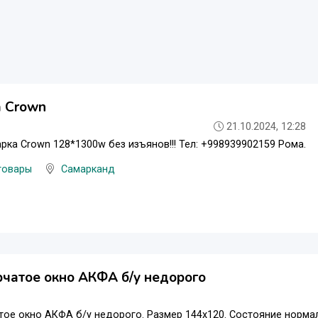
а Crown
21.10.2024, 12:28
рка Crown 128*1300w без изъянов!!! Тел: +998939902159 Рома.
товары
Самарканд
чатое окно АКФА б/у недорого
тое окно АКФА б/у недорого. Размер 144х120. Состояние норм