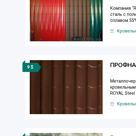
Компания "R
сталь с пол
сплавом 55%
Кровель
ПРОФНАС
9 $
Металлочере
кровельным
ROYAL Steel
Кровель