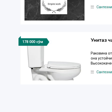
Сантехни
Унитаз ч
178 000 сўм
Раковина от
она устойчи
Высококачес
Сантехни