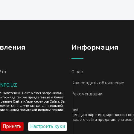
вления
Информация
йта
О нас
вления, Самарканд
Как создать объявление
INFO.UZ
вления AvizInfo
Рекомендации
ользователем. Сайт может запрашивать
иториях,а так же предлагать вам более
вание Сайта и/или сервисов Сайта, Вы
cookie» для получения дополнительной
ть за содержание размещенных объявлений.
сие с нашей политикой использования
е передаем и не продаем личную информацию зарегистрированных польз
AvizInfo.uz. На некоторых страницах нашего сайта представлена рекла
те тут
.
Принять
Настроить куки