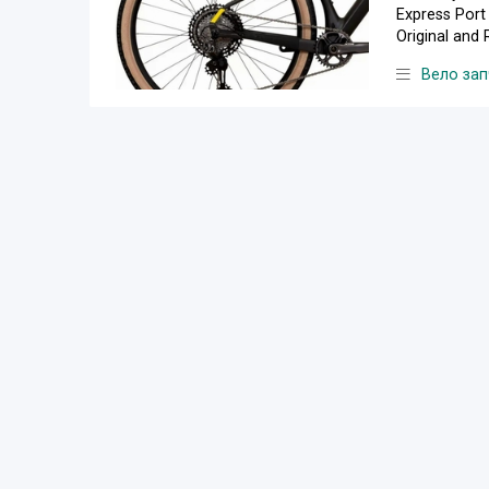
Express Port
Original and 
Вело зап