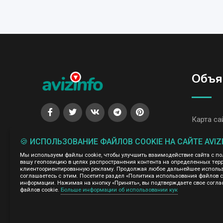
Объя
Карта са
Все объя
🍪 ИСПОЛЬЗОВАНИЕ ФАЙЛОВ COOKIE НА САЙТЕ AVIZ
Все объя
Мы используем файлы cookie, чтобы улучшить взаимодействие сайта с п
вашу геопозицию в целях распространения контента на определенных терр
клиентоориентированную рекламу. Продолжая любое дальнейшее использо
соглашаетесь с этим. Посетите раздел «Политика использования файлов 
Администрация сайта AvizInfo.uz не несет ответственнос
информации. Нажимая на кнопку «Принять», вы подтверждаете свое согла
файлов cookie.
Больше информации об использовании кук
Мы ценим конфиденциальность наших пользователей. Мы н
правила конфиденциальности сайтов на которые ссылается 
нажми
подробней о правилах конфиденциальности Google