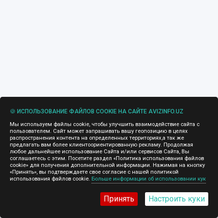
🍪 ИСПОЛЬЗОВАНИЕ ФАЙЛОВ COOKIE НА САЙТЕ AVIZINFO.UZ
Мы используем файлы cookie, чтобы улучшить взаимодействие сайта с
пользователем. Сайт может запрашивать вашу геопозицию в целях
распространения контента на определенных территориях,а так же
предлагать вам более клиентоориентированную рекламу. Продолжая
любое дальнейшее использование Сайта и/или сервисов Сайта, Вы
соглашаетесь с этим. Посетите раздел «Политика использования файлов
cookie» для получения дополнительной информации. Нажимая на кнопку
«Принять», вы подтверждаете свое согласие с нашей политикой
использования файлов cookie.
Больше информации об использовании кук
Принять
Настроить куки