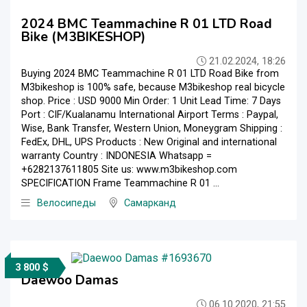
2024 BMC Teammachine R 01 LTD Road
Bike (M3BIKESHOP)
21.02.2024, 18:26
Buying 2024 BMC Teammachine R 01 LTD Road Bike from
M3bikeshop is 100% safe, because M3bikeshop real bicycle
shop. Price : USD 9000 Min Order: 1 Unit Lead Time: 7 Days
Port : CIF/Kualanamu International Airport Terms : Paypal,
Wise, Bank Transfer, Western Union, Moneygram Shipping :
FedEx, DHL, UPS Products : New Original and international
warranty Country : INDONESIA Whatsapp =
+6282137611805 Site us: www.m3bikeshop.com
SPECIFICATION Frame Teammachine R 01 ...
Велосипеды
Самарканд
3 800 $
Daewoo Damas
06.10.2020, 21:55