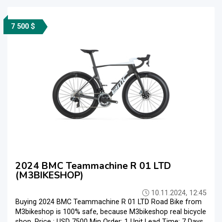
7 500 $
2024 BMC Teammachine R 01 LTD
(M3BIKESHOP)
10.11.2024, 12:45
Buying 2024 BMC Teammachine R 01 LTD Road Bike from
M3bikeshop is 100% safe, because M3bikeshop real bicycle
shop. Price : USD 7500 Min Order: 1 Unit Lead Time: 7 Days