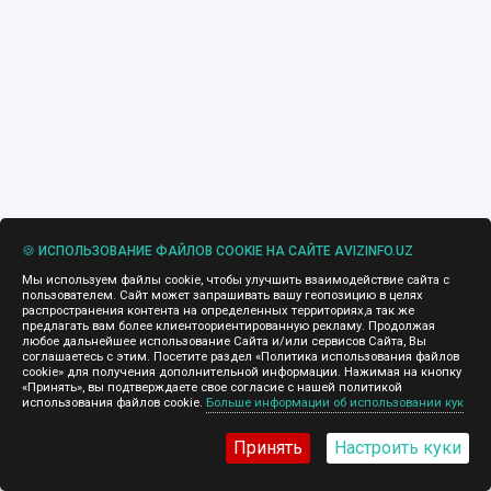
🍪 ИСПОЛЬЗОВАНИЕ ФАЙЛОВ COOKIE НА САЙТЕ AVIZINFO.UZ
Мы используем файлы cookie, чтобы улучшить взаимодействие сайта с
пользователем. Сайт может запрашивать вашу геопозицию в целях
распространения контента на определенных территориях,а так же
предлагать вам более клиентоориентированную рекламу. Продолжая
любое дальнейшее использование Сайта и/или сервисов Сайта, Вы
соглашаетесь с этим. Посетите раздел «Политика использования файлов
cookie» для получения дополнительной информации. Нажимая на кнопку
«Принять», вы подтверждаете свое согласие с нашей политикой
использования файлов cookie.
Больше информации об использовании кук
Принять
Настроить куки