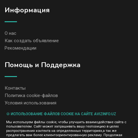
Информация
О нас
Как создать объявление
Рекомендации
Помощь и Поддержка
Контакты
Политика cookie-файлов
Условия использования
🍪 ИСПОЛЬЗОВАНИЕ ФАЙЛОВ COOKIE НА САЙТЕ AVIZINFO.UZ
Администрация сайта AvizInfo.uz не несет ответственность за
Мы используем файлы cookie, чтобы улучшить взаимодействие сайта с
содержание размещенных объявлений.
пользователем. Сайт может запрашивать вашу геопозицию в целях
Мы ценим конфиденциальность наших пользователей. Мы не
распространения контента на определенных территориях,а так же
передаем и не продаем личную информацию зарегистрированных
предлагать вам более клиентоориентированную рекламу. Продолжая
пользователей AvizInfo.uz третьим лицам. Мы не отвечаем за