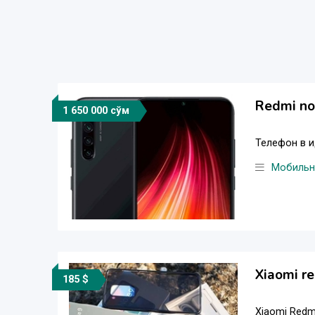
Redmi no
1 650 000 сўм
Телефон в и
Мобильн
Xiaomi r
185 $
Xiaomi Redmi