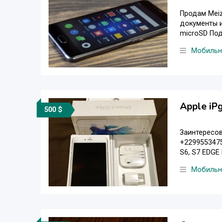
Продам Meiz
документы и
microSD Подд
Мобильн
Apple iP
500 $
Заинтересо
+2299553475
S6, S7 EDGE
Мобильн