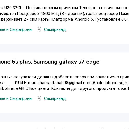
u U20 32Gb - По финансовым причинам Телефон в отличном сост
меются Процессор: 1800 Мгц (8-ядерный), граф.процессор Память
ерживает 2 - сим карты Платформа: Android 5.1 установлен 6.0 ..
ые и Смартфоны
Самарканд
gone 6s plus, Samsung galaxy s7 edge
ванные покупатели должны добавить вверх или связаться с пр
7 ИЛИ E-mail: shamadfahah08@gmail.com Apple Iphone 6с, 6с +
 EDGE все GB С Все цвета. Контакты для другого продукта тоже. Кр
ые и Смартфоны
Самарканд