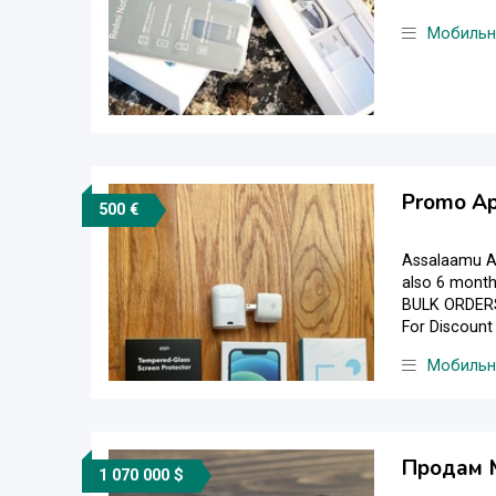
Мобильн
Promo Ap
500 €
Assalaamu Al
also 6 month
BULK ORDERS.
For Discount
Мобильн
Продам 
1 070 000 $