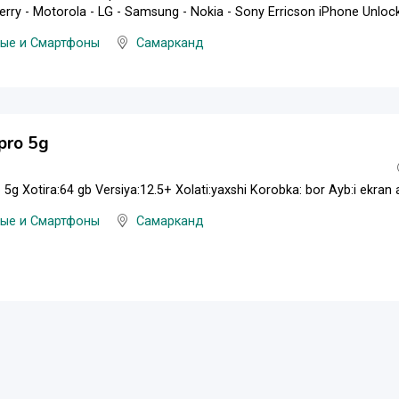
erry - Motorola - LG - Samsung - Nokia - Sony Erricson iPhone Unloc
ые и Смартфоны
Самарканд
pro 5g
5g Xotira:64 gb Versiya:12.5+ Xolati:yaxshi Korobka: bor Ayb:i ekran 
ые и Смартфоны
Самарканд