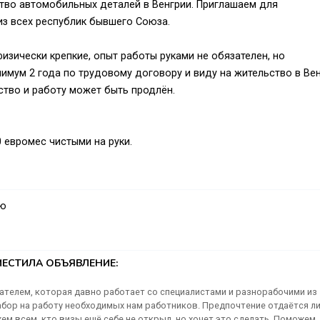
тво автомобильных деталей в Венгрии. Приглашаем для
з всех республик бывшего Союза.
изически крепкие, опыт работы руками не обязателен, но
нимум 2 года по трудовому договору и виду на жительство в Ве
ьство и работу может быть продлён.
0 евромес чистыми на руки.
ий день, суббота при необходимости, воскресенье выходной.
той.
аю
инистрацией, работодатель встречает прибывающих и поселяет
ные. Детальная информация при собеседовании.
ЕСТИЛА ОБЪЯВЛЕНИЕ:
одателем, которая давно работает со специалистами и разнорабочими из
абор на работу необходимых нам работников. Предпочтение отдаётся л
м всем, кто визы ещё себе не открыл, но хочет это сделать. Поможем