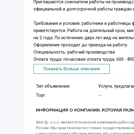
Приглашаются соискатели работы на производс
официальной и долгосрочной работы граждан и
Требования и условия: работники и работницы ф
приветствуется. Работа на длительный срок, ми
на 2 года. По истечению двух лет вид на жител
Оформление проходит до приезда на работу.
Специальность: рабочий производства
Оплата труда: почасовая оплата труда, 600 - 80
График работы: пон. - птн., 8-ми часовой рабоч
Показать больше описания
Возможны переработки с дополнительной опла
Жильё: проживание бесплатное.
Тип объявления:
Услуги, предлаг
Дополнительно: приезд по согласованию с адм
Торг:
--
Курирует русско говорящий сотрудник.
Категорическая трезвость. Вакансии проверен
Место: Венгрия, примерно 80 км от Будапешта.
ИНФОРМАЦИЯ О КОМПАНИИ, КОТОРАЯ РАЗМ
Sital Sp. z o.o. является польской компанией-работ
России. Мы практически постоянно осуществляем н
с уже открытыми рабочими визами. Мы также поможе