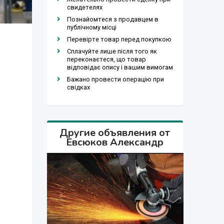
свидетелях
Познайомтеся з продавцем в
публічному місці
Перевірте товар перед покупкою
Сплачуйте лише після того як
переконаєтеся, що товар
відповідає опису і вашим вимогам
Бажано провести операцію при
свідках
Другие объявления от
Евсюков Александр