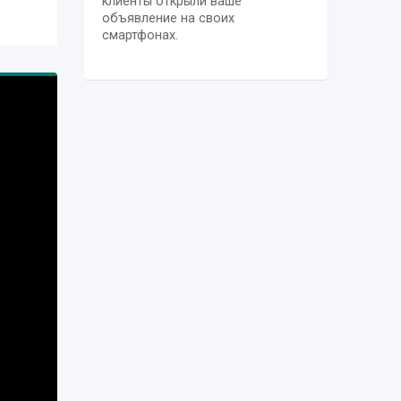
клиенты открыли ваше
й
объявление на своих
смартфонах.
стро
ля
 в