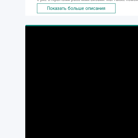
сделать быстро рабочее приглашение, записаться в
Показать больше описания
пакет документов, застраховаться и приехать к нам
удобства соискателей из республик СНГ у нас откр
и продуктивно. Всем гарантируется стабильная зара
своих постоянных работников предусматривается о
Польше.