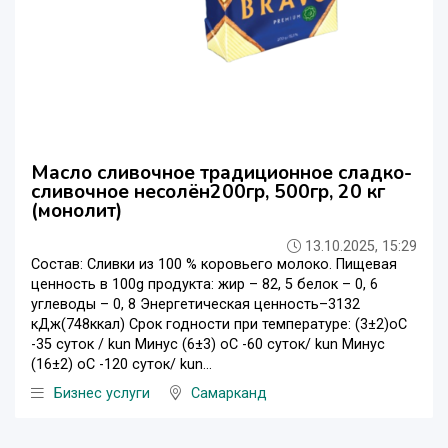
Масло сливочное традиционное сладко-
сливочное несолён200гр, 500гр, 20 кг
(монолит)
13.10.2025, 15:29
Состав: Сливки из 100 % коровьего молоко. Пищевая
ценность в 100g продукта: жир – 82, 5 белок – 0, 6
углеводы – 0, 8 Энергетическая ценность–3132
кДж(748ккал) Срок годности при температуре: (3±2)oС
-35 суток / kun Минус (6±3) oС -60 суток/ kun Минус
(16±2) oС -120 суток/ kun...
Бизнес услуги
Самарканд