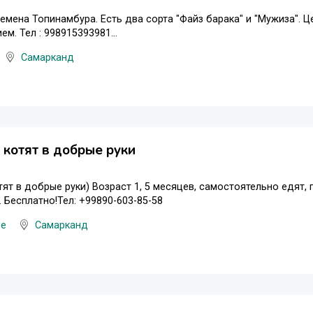
емена Топинамбура. Есть два сорта "Файз барака" и "Мужиза". 
м. Тел : 998915393981...
Самарканд
котят в добрые руки
ят в добрые руки) Возраст 1, 5 месяцев, самостоятельно едят, 
 Бесплатно!Тел: +99890-603-85-58
ые
Самарканд