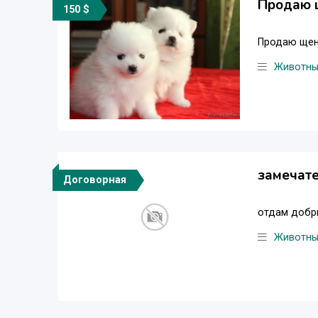
Продаю 
150 $
Продаю щенк
Животн
замечате
Договорная
отдам добр
Животн