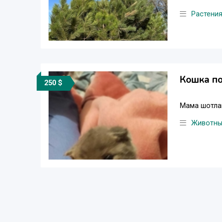
Растени
Кошка п
250 $
Мама шотла
Животн