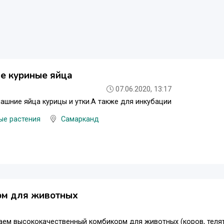
е куриные яйца
07.06.2020, 13:17
шние яйца курицы и утки.А также для инкубации
ые растения
Самарканд
рм для животных
ем высококачественный комбикорм для животных (коров, телят,