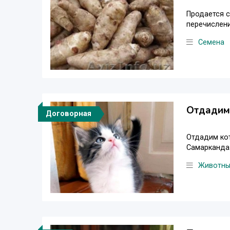
Продается с
перечисление
Семена
Отдадим 
Договорная
Отдадим кот
Самарканда.
Животн