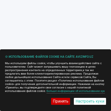
🍪 ИСПОЛЬЗОВАНИЕ ФАЙЛОВ COOKIE НА САЙТЕ AVIZINFO.UZ
Мы используем файлы cookie, чтобы улучшить взаимодействие сайта с
пользователем. Сайт может запрашивать вашу геопозицию в целях
распространения контента на определенных территориях,а так же
предлагать вам более клиентоориентированную рекламу. Продолжая
любое дальнейшее использование Сайта и/или сервисов Сайта, Вы
соглашаетесь с этим. Посетите раздел «Политика использования файлов
cookie» для получения дополнительной информации. Нажимая на кнопку
«Принять», вы подтверждаете свое согласие с нашей политикой
использования файлов cookie.
Больше информации об использовании кук
Принять
Настроить куки