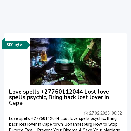
300 сўм
Love spells +27760112044 Lost love
spells psychic, Bring back lost lover in
Cape
27.02.2025, 08:32
Love spells +27760112044 Lost love spells psychic, Bring
back lost lover in Cape town, Johannesburg How to Stop
Divorce Fast – Prevent Your Divorce & Save Your Marriage