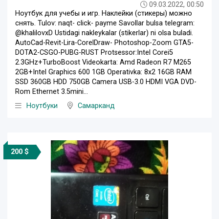
09.03.2022, 00:50
Ноутбук для учебы и игр. Наклейки (стикеры) можно
снять. Tulov: naqt- click- payme Savollar bulsa telegram:
@khalilovxD Ustidagi nakleykalar (stikerlar) ni olsa buladi.
AutoCad-Revit-Lira-CorelDraw- Photoshop-Zoom GTA5-
DOTA2-CSGO-PUBG-RUST Protsessor:Intel Corei5
2.3GHz+TurboBoost Videokarta: Amd Radeon R7 M265
2GB+Intel Graphics 600 1GB Operativka: 8x2 16GB RAM
SSD 360GB HDD 750GB Camera USB-3.0 HDMI VGA DVD-
Rom Ethernet 3.5mini...
Ноутбуки
Самарканд
200 $