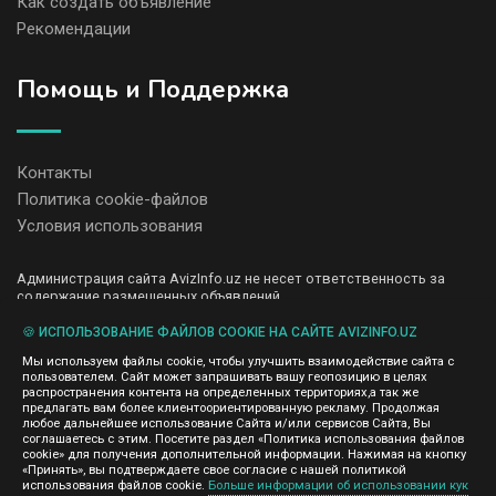
Как создать объявление
Рекомендации
Помощь и Поддержка
Контакты
Политика cookie-файлов
Условия использования
Администрация сайта AvizInfo.uz не несет ответственность за
содержание размещенных объявлений.
Мы ценим конфиденциальность наших пользователей. Мы не
передаем и не продаем личную информацию зарегистрированных
🍪 ИСПОЛЬЗОВАНИЕ ФАЙЛОВ COOKIE НА САЙТЕ AVIZINFO.UZ
пользователей AvizInfo.uz третьим лицам. Мы не отвечаем за
Мы используем файлы cookie, чтобы улучшить взаимодействие сайта с
правила конфиденциальности сайтов на которые ссылается
пользователем. Сайт может запрашивать вашу геопозицию в целях
AvizInfo.uz. На некоторых страницах нашего сайта представлена
распространения контента на определенных территориях,а так же
реклама Google Adsense Advertising Network. Чтобы узнать
предлагать вам более клиентоориентированную рекламу. Продолжая
нажмите тут
подробней о правилах конфиденциальности Google
.
любое дальнейшее использование Сайта и/или сервисов Сайта, Вы
соглашаетесь с этим. Посетите раздел «Политика использования файлов
cookie» для получения дополнительной информации. Нажимая на кнопку
«Принять», вы подтверждаете свое согласие с нашей политикой
использования файлов cookie.
Больше информации об использовании кук