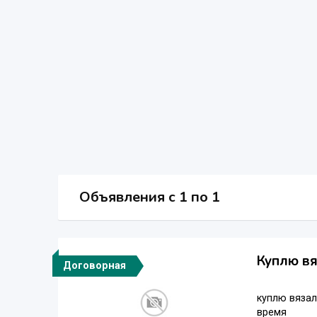
Объявления c 1 по 1
Куплю в
Договорная
куплю вязал
время