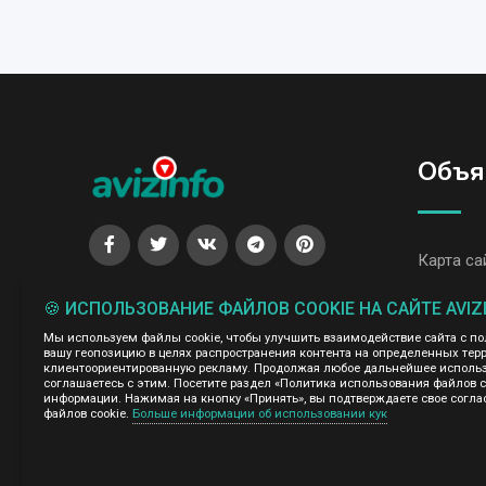
Объя
Карта са
Все объя
🍪 ИСПОЛЬЗОВАНИЕ ФАЙЛОВ COOKIE НА САЙТЕ AVIZ
Все объя
Мы используем файлы cookie, чтобы улучшить взаимодействие сайта с п
вашу геопозицию в целях распространения контента на определенных терр
клиентоориентированную рекламу. Продолжая любое дальнейшее использо
соглашаетесь с этим. Посетите раздел «Политика использования файлов 
Администрация сайта AvizInfo.uz не несет ответственнос
информации. Нажимая на кнопку «Принять», вы подтверждаете свое согла
файлов cookie.
Больше информации об использовании кук
Мы ценим конфиденциальность наших пользователей. Мы н
правила конфиденциальности сайтов на которые ссылается 
нажми
подробней о правилах конфиденциальности Google