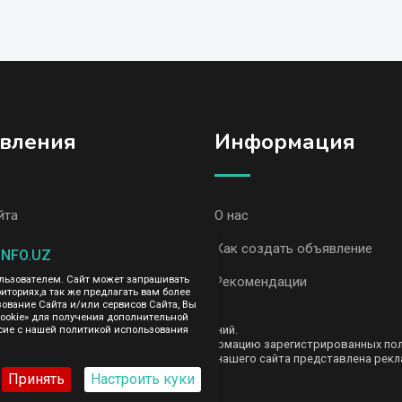
вления
Информация
йта
О нас
вления, Самарканд
Как создать объявление
INFO.UZ
вления AvizInfo
Рекомендации
ользователем. Сайт может запрашивать
иториях,а так же предлагать вам более
вание Сайта и/или сервисов Сайта, Вы
cookie» для получения дополнительной
ть за содержание размещенных объявлений.
сие с нашей политикой использования
е передаем и не продаем личную информацию зарегистрированных польз
AvizInfo.uz. На некоторых страницах нашего сайта представлена рекла
те тут
.
Принять
Настроить куки