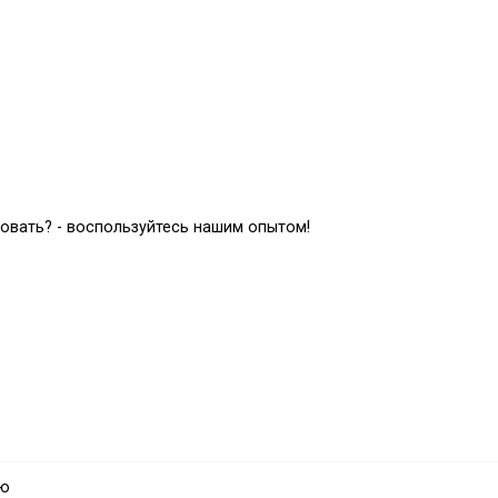
зовать? - воспользуйтесь нашим опытом!
осчитать сами:
аю