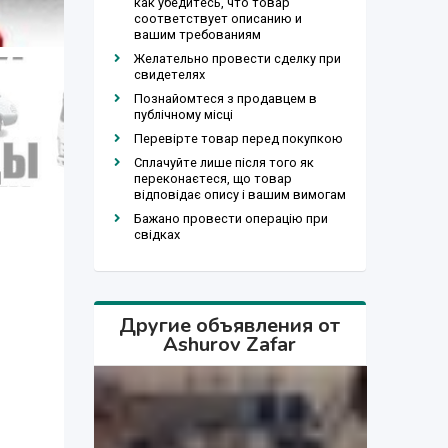
как убедитесь, что товар
соответствует описанию и
вашим требованиям
Желательно провести сделку при
свидетелях
Познайомтеся з продавцем в
публічному місці
Перевірте товар перед покупкою
Сплачуйте лише після того як
переконаєтеся, що товар
відповідає опису і вашим вимогам
Бажано провести операцію при
свідках
Другие объявления от
Ashurov Zafar