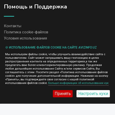
Помощь и Поддержка
Контакты
Политика cookie-файлов
Условия использования
🍪 ИСПОЛЬЗОВАНИЕ ФАЙЛОВ COOKIE НА САЙТЕ AVIZINFO.UZ
Администрация сайта AvizInfo.uz не несет ответственность за
Мы используем файлы cookie, чтобы улучшить взаимодействие сайта с
содержание размещенных объявлений.
пользователем. Сайт может запрашивать вашу геопозицию в целях
Мы ценим конфиденциальность наших пользователей. Мы не
распространения контента на определенных территориях,а так же
передаем и не продаем личную информацию зарегистрированных
предлагать вам более клиентоориентированную рекламу. Продолжая
пользователей AvizInfo.uz третьим лицам. Мы не отвечаем за
любое дальнейшее использование Сайта и/или сервисов Сайта, Вы
правила конфиденциальности сайтов на которые ссылается
соглашаетесь с этим. Посетите раздел «Политика использования файлов
AvizInfo.uz. На некоторых страницах нашего сайта представлена
cookie» для получения дополнительной информации. Нажимая на кнопку
реклама Google Adsense Advertising Network. Чтобы узнать
«Принять», вы подтверждаете свое согласие с нашей политикой
нажмите тут
использования файлов cookie.
Больше информации об использовании кук
подробней о правилах конфиденциальности Google
.
Принять
Настроить куки
AvizInfo.uz
©2008-2026,