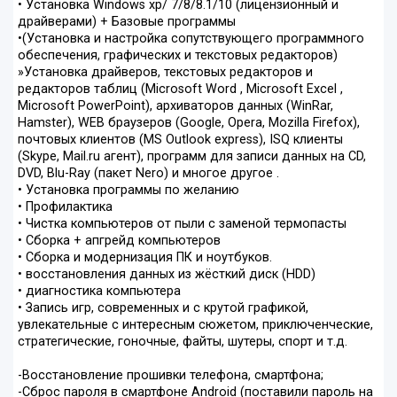
• Установка Windows xp/ 7/8/8.1/10 (лицензионный и
драйверами) + Базовые программы
•(Установка и настройка сопутствующего программного
обеспечения, графических и текстовых редакторов)
»Установка драйверов, текстовых редакторов и
редакторов таблиц (Microsoft Word , Microsoft Excel ,
Microsoft PowerPoint), архиваторов данных (WinRar,
Hamster), WEB браузеров (Google, Opera, Mozilla Firefox),
почтовых клиентов (MS Outlook express), ISQ клиенты
(Skype, Mail.ru агент), программ для записи данных на CD,
DVD, Blu-Ray (пакет Nero) и многое другое .
• Установка программы по желанию
• Профилактика
• Чистка компьютеров от пыли с заменой термопасты
• Сборка + апгрейд компьютеров
• Сборка и модернизация ПК и ноутбуков.
• восстановления данных из жёсткий диск (HDD)
• диагностика компьютера
• Запись игр, современных и с крутой графикой,
увлекательные с интересным сюжетом, приключенческие,
стратегические, гоночные, файты, шутеры, спорт и т.д.
-Восстановление прошивки телефона, смартфона;
-Сброс пароля в смартфоне Android (поставили пароль на